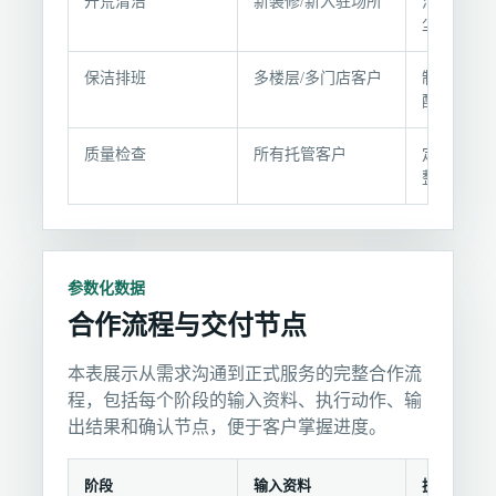
开荒清洁
新装修/新入驻场所
清除建筑
与
尘、胶渍
交
付
保洁排班
多楼层/多门店客户
制定班次
说
配
明
质量检查
所有托管客户
定期抽查
整改
参数化数据
合作流程与交付节点
本表展示从需求沟通到正式服务的完整合作流
程，包括每个阶段的输入资料、执行动作、输
出结果和确认节点，便于客户掌握进度。
阶段
输入资料
执行动作