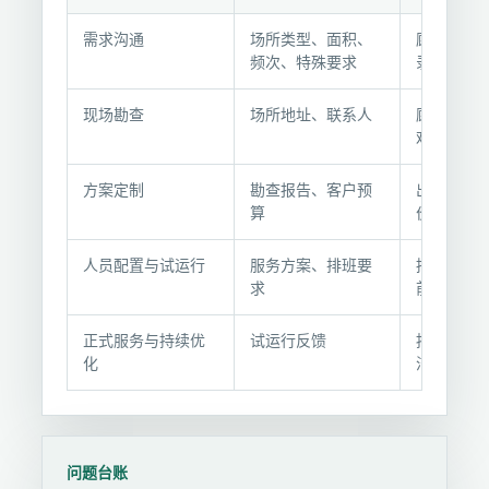
合
需求沟通
场所类型、面积、
顾问联系
作
频次、特殊要求
录需求
流
程
现场勘查
场所地址、联系人
顾问实地
与
难度
交
付
方案定制
勘查报告、客户预
出具服务
节
算
价
点
人员配置与试运行
服务方案、排班要
招聘/调配
求
前培训
正式服务与持续优
试运行反馈
按方案执
化
洁与质检
问题台账