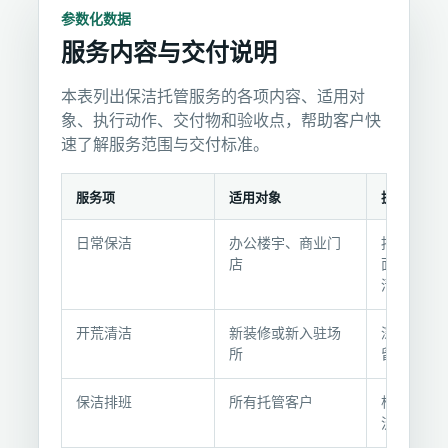
参数化数据
服务内容与交付说明
本表列出保洁托管服务的各项内容、适用对
象、执行动作、交付物和验收点，帮助客户快
速了解服务范围与交付标准。
服务项
适用对象
执行动作
服
日常保洁
办公楼宇、商业门
按约定频
务
店
面、桌面
内
清洁
容
与
开荒清洁
新装修或新入驻场
深度清除
交
所
留、灰尘
付
说
保洁排班
所有托管客户
根据营业
流量制定
明