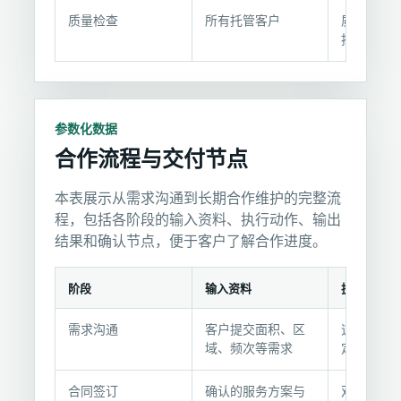
质量检查
所有托管客户
质检员定
按标准评
参数化数据
合作流程与交付节点
本表展示从需求沟通到长期合作维护的完整流
程，包括各阶段的输入资料、执行动作、输出
结果和确认节点，便于客户了解合作进度。
阶段
输入资料
执行动作
合
需求沟通
客户提交面积、区
速卡分析
作
域、频次等需求
定初步方
流
程
合同签订
确认的服务方案与
双方签订