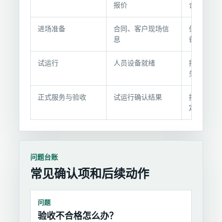
与
报价
合同
交
付
进场准备
合同、客户现场信
保洁人员
节
息
备物料准
点
试运行
人员设备就绪
按方案执
务
正式服务与验收
试运行确认结果
按约定频
定期联合
问题台账
常见确认项和后续动作
问题
验收不合格怎么办？