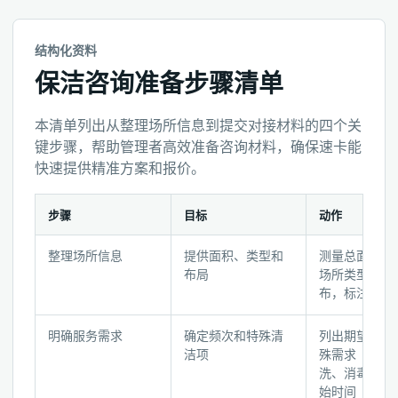
结构化资料
保洁咨询准备步骤清单
本清单列出从整理场所信息到提交对接材料的四个关
键步骤，帮助管理者高效准备咨询材料，确保速卡能
快速提供精准方案和报价。
步骤
目标
动作
保
整理场所信息
提供面积、类型和
测量总面积，
洁
布局
场所类型和楼
咨
布，标注重点
询
准
明确服务需求
确定频次和特殊清
列出期望频次
备
洁项
殊需求（地毯
洗、消毒等）
步
始时间
骤