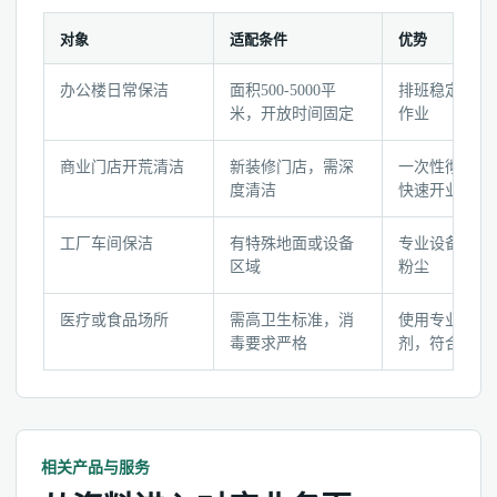
对象
适配条件
优势
保
办公楼日常保洁
面积500-5000平
排班稳定，可
洁
米，开放时间固定
作业
需
求
商业门店开荒清洁
新装修门店，需深
一次性彻底清
场
度清洁
快速开业
景
判
工厂车间保洁
有特殊地面或设备
专业设备处理
断
区域
粉尘
与
检
医疗或食品场所
需高卫生标准，消
使用专业消毒
毒要求严格
剂，符合标准
查
表
相关产品与服务