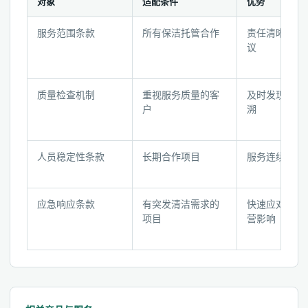
对象
适配条件
优势
合
服务范围条款
所有保洁托管合作
责任清晰，减
同
议
条
款
检
质量检查机制
重视服务质量的客
及时发现问题
查
户
溯
表
人员稳定性条款
长期合作项目
服务连续性好
应急响应条款
有突发清洁需求的
快速应对，减
项目
营影响