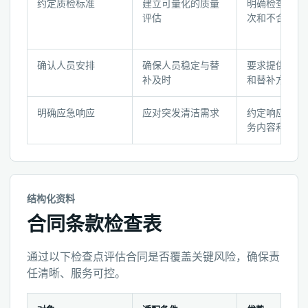
托
约定质检标准
建立可量化的质量
明确检查方式
管
评估
次和不合格处
合
同
确认人员安排
确保人员稳定与替
要求提供团队
前
补及时
和替补方案
的
步
明确应急响应
应对突发清洁需求
约定响应时间
骤
务内容和费用
清
单
结构化资料
合同条款检查表
通过以下检查点评估合同是否覆盖关键风险，确保责
任清晰、服务可控。